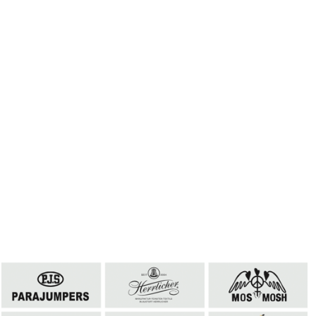
.
.
.
.
.